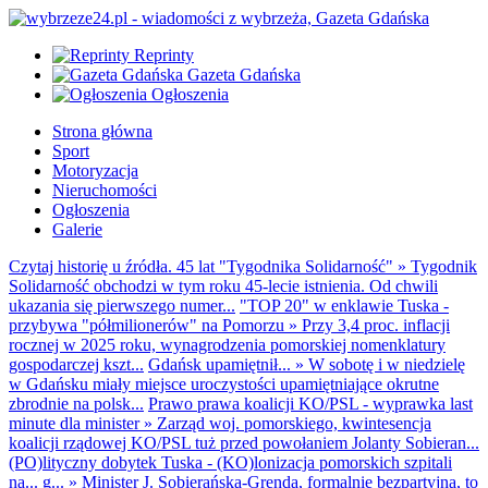
Reprinty
Gazeta Gdańska
Ogłoszenia
Strona główna
Sport
Motoryzacja
Nieruchomości
Ogłoszenia
Galerie
Czytaj historię u źródła. 45 lat "Tygodnika Solidarność"
»
Tygodnik
Solidarność obchodzi w tym roku 45-lecie istnienia. Od chwili
ukazania się pierwszego numer...
"TOP 20" w enklawie Tuska -
przybywa "półmilionerów" na Pomorzu
»
Przy 3,4 proc. inflacji
rocznej w 2025 roku, wynagrodzenia pomorskiej nomenklatury
gospodarczej kszt...
Gdańsk upamiętnił...
»
W sobotę i w niedzielę
w Gdańsku miały miejsce uroczystości upamiętniające okrutne
zbrodnie na polsk...
Prawo prawa koalicji KO/PSL - wyprawka last
minute dla minister
»
Zarząd woj. pomorskiego, kwintesencja
koalicji rządowej KO/PSL tuż przed powołaniem Jolanty Sobieran...
(PO)lityczny dobytek Tuska - (KO)lonizacja pomorskich szpitali
na... g...
»
Minister J. Sobierańska-Grenda, formalnie bezpartyjna, to