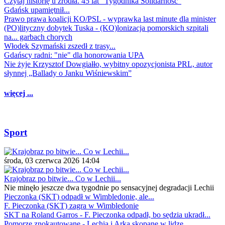
Czytaj historię u źródła. 45 lat "Tygodnika Solidarność"
Gdańsk upamiętnił...
Prawo prawa koalicji KO/PSL - wyprawka last minute dla minister
(PO)lityczny dobytek Tuska - (KO)lonizacja pomorskich szpitali
na... garbach chorych
Włodek Szymański zszedł z trasy...
Gdańscy radni: "nie" dla honorowania UPA
Nie żyje Krzysztof Dowgiałło, wybitny opozycjonista PRL, autor
słynnej „Ballady o Janku Wiśniewskim”
więcej ...
Sport
środa, 03 czerwca 2026 14:04
Krajobraz po bitwie... Co w Lechii...
Nie minęło jeszcze dwa tygodnie po sensacyjnej degradacji Lechii
Pieczonka (SKT) odpadł w Wimbledonie, ale...
F. Pieczonka (SKT) zagra w Wimbledonie
SKT na Roland Garros - F. Pieczonka odpadł, bo sędzia ukradł...
Pomorze znokautowane - Lechia i Arka skopane w lidze