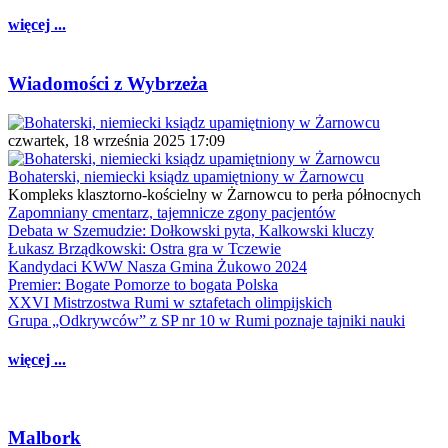
więcej ...
Wiadomości z Wybrzeża
czwartek, 18 września 2025 17:09
Bohaterski, niemiecki ksiądz upamiętniony w Żarnowcu
Kompleks klasztorno-kościelny w Żarnowcu to perła północnych
Zapomniany cmentarz, tajemnicze zgony pacjentów
Debata w Szemudzie: Dołkowski pyta, Kalkowski kluczy
Łukasz Brządkowski: Ostra gra w Tczewie
Kandydaci KWW Nasza Gmina Żukowo 2024
Premier: Bogate Pomorze to bogata Polska
XXVI Mistrzostwa Rumi w sztafetach olimpijskich
Grupa „Odkrywców” z SP nr 10 w Rumi poznaje tajniki nauki
więcej ...
Malbork