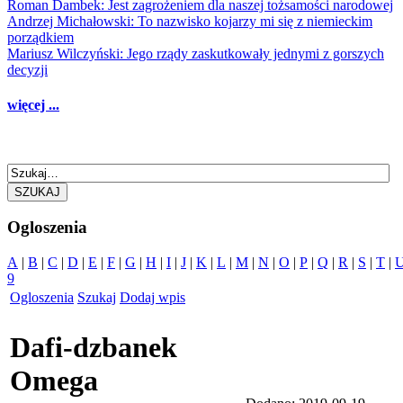
Roman Dambek: Jest zagrożeniem dla naszej tożsamości narodowej
Andrzej Michałowski: To nazwisko kojarzy mi się z niemieckim
porządkiem
Mariusz Wilczyński: Jego rządy zaskutkowały jednymi z gorszych
decyzji
więcej ...
SZUKAJ
Ogloszenia
A
|
B
|
C
|
D
|
E
|
F
|
G
|
H
|
I
|
J
|
K
|
L
|
M
|
N
|
O
|
P
|
Q
|
R
|
S
|
T
|
9
Ogloszenia
Szukaj
Dodaj wpis
Dafi-dzbanek
Omega