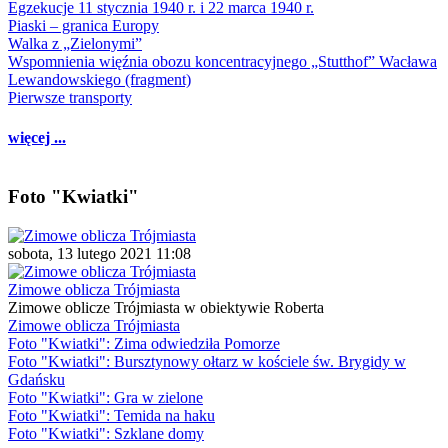
Egzekucje 11 stycznia 1940 r. i 22 marca 1940 r.
Piaski – granica Europy
Walka z „Zielonymi”
Wspomnienia więźnia obozu koncentracyjnego „Stutthof” Wacława
Lewandowskiego (fragment)
Pierwsze transporty
więcej ...
Foto "Kwiatki"
sobota, 13 lutego 2021 11:08
Zimowe oblicza Trójmiasta
Zimowe oblicze Trójmiasta w obiektywie Roberta
Zimowe oblicza Trójmiasta
Foto "Kwiatki": Zima odwiedziła Pomorze
Foto "Kwiatki": Bursztynowy ołtarz w kościele św. Brygidy w
Gdańsku
Foto "Kwiatki": Gra w zielone
Foto "Kwiatki": Temida na haku
Foto "Kwiatki": Szklane domy