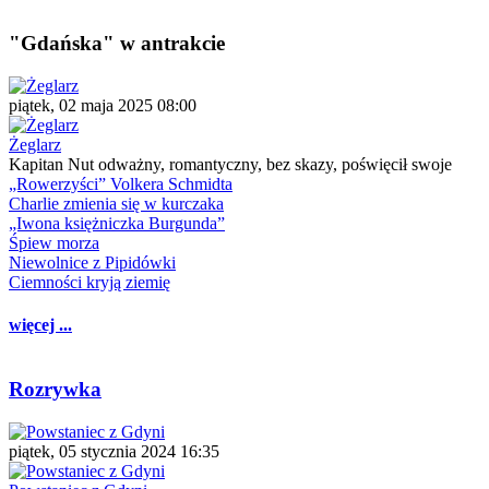
"Gdańska" w antrakcie
piątek, 02 maja 2025 08:00
Żeglarz
Kapitan Nut odważny, romantyczny, bez skazy, poświęcił swoje
„Rowerzyści” Volkera Schmidta
Charlie zmienia się w kurczaka
„Iwona księżniczka Burgunda”
Śpiew morza
Niewolnice z Pipidówki
Ciemności kryją ziemię
więcej ...
Rozrywka
piątek, 05 stycznia 2024 16:35