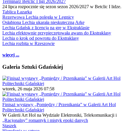
Terminarz Betclic I ligi 2026/2027
24 lipca rozpocznie się sezon sezon 2026/2027 w Betclic I lidze.
Tablica Łazarka
Rezerwowa Lechia poległa w Legnicy
Osłabiona Lechia ukarała nieskuteczną Arkę
Lechia Gdańsk z licencją na grę w Ekstraklasie
Lechia efektownie przypieczętowała awans do Ekstraklasy
Lechia o krok od powrotu do Ekstraklasy
Lechia rozbita w Rzeszowie
więcej ...
Galeria Sztuki Gdańskiej
wtorek, 26 maja 2026 07:58
Finisaż wystawy „Pomiędzy / Przenikania” w Galerii Art Hol
Politechniki Gdańskiej
W Galerii Art Hol na Wydziale Elektroniki, Telekomunikacji i
„Racjonalny” romantyk i mistyk epoki danych
Staszek
Hierofonia w sztuce