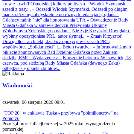
krew z krwi (PO)morskiej kultury polityczn...
Włodek Szymański
zszedł z trasy...
»
Odszedł Włodek Szymański. Odszedł po długim
marszu.Przemykał dyskretnie po różnych redakcjach, gdańs...
Gdańscy radni: "nie" dla honorowania UPA
»
Oświadczenie Rady
Miasta Gdańska w sprawie decyzji Prezydenta Ukrainy
Wołodymyra Zełenskiego o nadan...
Nie żyje Krzysztof Dowgiałło,
wybitny opozycjonista PRL, autor słynnej...
»
Zmarł Krzysztof
Dowgiałło – architekt, działacz opozycji w czasach PRL,
współtwórca „Solidarności” i...
Beton twardy...
»
Informowaliśmy o
pikiecie zbuntowanych Rad Dzielnic Gdańska przed Żakiem,
siedzibą RMG. Wydarzenie z...
Kruszenie betonu
»
W czwartek, 18
czerwca, pod siedzibą Rady Miasta Gdańska (dawnego Żaku)
odbędzie się pikieta zbuntow...
Wiadomości
czwartek, 06 sierpnia 2026 09:01
"TOP 20" w enklawie Tuska - przybywa "półmilionerów" na
Pomorzu
Przy 3,4 proc. inflacji rocznej w 2025 roku, wynagrodzenia
pomorskiej