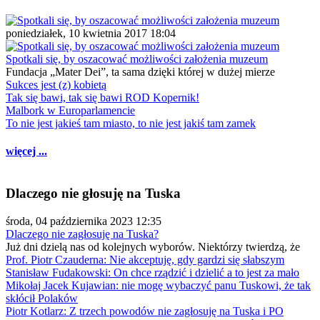
poniedziałek, 10 kwietnia 2017 18:04
Spotkali się, by oszacować możliwości założenia muzeum
Fundacja „Mater Dei”, ta sama dzięki której w dużej mierze
Sukces jest (z) kobietą
Tak się bawi, tak się bawi ROD Kopernik!
Malbork w Europarlamencie
To nie jest jakieś tam miasto, to nie jest jakiś tam zamek
więcej ...
Dlaczego nie głosuję na Tuska
środa, 04 października 2023 12:35
Dlaczego nie zagłosuję na Tuska?
Już dni dzielą nas od kolejnych wyborów. Niektórzy twierdzą, że
Prof. Piotr Czauderna: Nie akceptuję, gdy gardzi się słabszym
Stanisław Fudakowski: On chce rządzić i dzielić a to jest za mało
Mikołaj Jacek Kujawian: nie mogę wybaczyć panu Tuskowi, że tak
skłócił Polaków
Piotr Kotlarz: Z trzech powodów nie zagłosuję na Tuska i PO