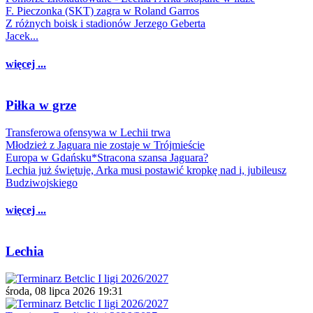
F. Pieczonka (SKT) zagra w Roland Garros
Z różnych boisk i stadionów Jerzego Geberta
Jacek...
więcej ...
Piłka w grze
Transferowa ofensywa w Lechii trwa
Młodzież z Jaguara nie zostaje w Trójmieście
Europa w Gdańsku*Stracona szansa Jaguara?
Lechia już świętuje, Arka musi postawić kropkę nad i, jubileusz
Budziwojskiego
więcej ...
Lechia
środa, 08 lipca 2026 19:31