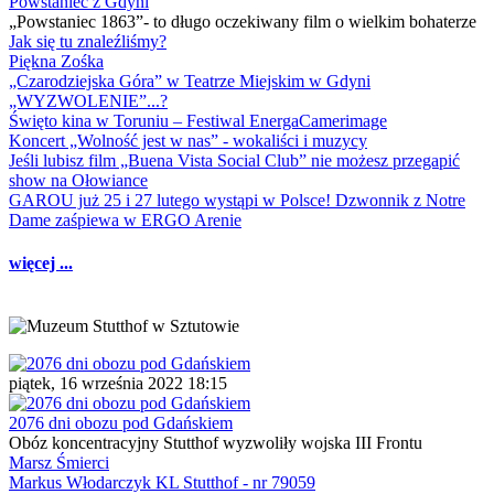
Powstaniec z Gdyni
„Powstaniec 1863”- to długo oczekiwany film o wielkim bohaterze
Jak się tu znaleźliśmy?
Piękna Zośka
„Czarodziejska Góra” w Teatrze Miejskim w Gdyni
„WYZWOLENIE”...?
Święto kina w Toruniu – Festiwal EnergaCamerimage
Koncert „Wolność jest w nas” - wokaliści i muzycy
Jeśli lubisz film „Buena Vista Social Club” nie możesz przegapić
show na Ołowiance
GAROU już 25 i 27 lutego wystąpi w Polsce! Dzwonnik z Notre
Dame zaśpiewa w ERGO Arenie
więcej ...
piątek, 16 września 2022 18:15
2076 dni obozu pod Gdańskiem
Obóz koncentracyjny Stutthof wyzwoliły wojska III Frontu
Marsz Śmierci
Markus Włodarczyk KL Stutthof - nr 79059