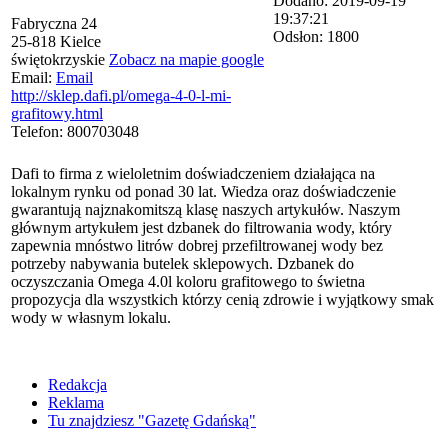
Dodano: 2019-09-19
19:37:21
Fabryczna 24
Odsłon: 1800
25-818
Kielce
świętokrzyskie
Zobacz na mapie google
Email:
Email
http://sklep.dafi.pl/omega-4-0-l-mi-
grafitowy.html
Telefon:
800703048
Dafi to firma z wieloletnim doświadczeniem działająca na
lokalnym rynku od ponad 30 lat. Wiedza oraz doświadczenie
gwarantują najznakomitszą klasę naszych artykułów. Naszym
głównym artykułem jest dzbanek do filtrowania wody, który
zapewnia mnóstwo litrów dobrej przefiltrowanej wody bez
potrzeby nabywania butelek sklepowych. Dzbanek do
oczyszczania Omega 4.0l koloru grafitowego to świetna
propozycja dla wszystkich którzy cenią zdrowie i wyjątkowy smak
wody w własnym lokalu.
Redakcja
Reklama
Tu znajdziesz "Gazetę Gdańską"